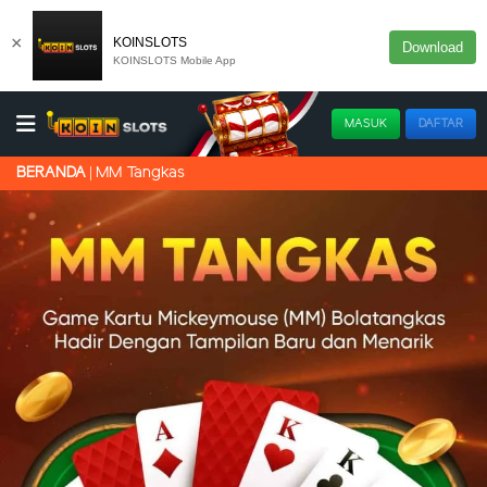
×
KOINSLOTS
Download
KOINSLOTS Mobile App
MASUK
DAFTAR
MM Tangkas
BERANDA