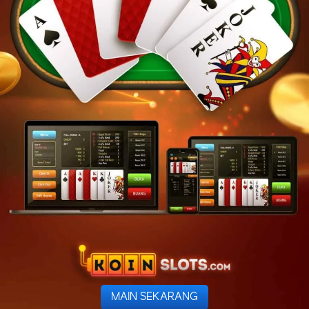
MAIN SEKARANG