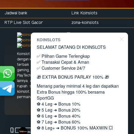
Jadwal bank
Link Koinslots
RTP Live Slot Gacor
zona-koinslots
KOINSLOTS
SELAMAT DATANG DI KOINSLOTS
Koinslot menghadirkan beberapa permainan live casino
✅ Pilihan Game Terlengkap
dengan kerjasama melalui beberapa provider judi online
✅ Transaksi Cepat & Aman
terbaik di dunia, misalnya pragmatic play, evolution
✅ Customer Service 24/7
gaming, sbobet casino, WM Casino, Sexy Gaming, eBet,
PlayTech, dan berbagai macam jenis provider terbaik
🎁 EXTRA BONUS PARLAY 100% 🎁
lainnya. Anda bisa melalukan betting mulai dari Rp 5rb
Menang parlay minimal 4 leg dan dapatkan
rupiah saja untuk dapat mencoba bermain di situs
Extra Bonus hingga 100% bersama
koinslot. Cukup gunakan 1 ID saja untuk semua jenis
SportGG
permainan.
⚽️ 4 Leg ➜ Bonus 10%
⚽️ 5 Leg ➜ Bonus 20%
⚽️ 6 Leg ➜ Bonus 40%
⚽️ 7 Leg ➜ Bonus 60%
⚽️ 8 Leg+ ➜ BONUS 100% MAXWIN 💥