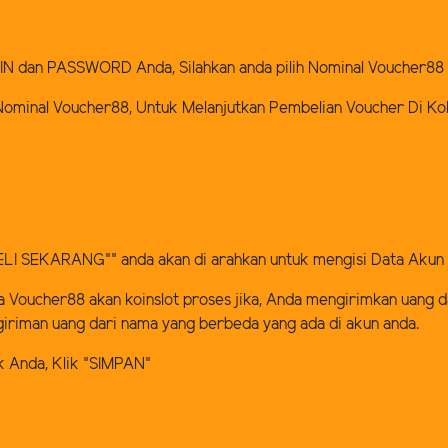
IN dan PASSWORD Anda, Silahkan anda pilih Nominal Voucher88 
Nominal Voucher88, Untuk Melanjutkan Pembelian Voucher Di Kol
BELI SEKARANG"" anda akan di arahkan untuk mengisi Data Akun
 Voucher88 akan koinslot proses jika, Anda mengirimkan uang 
iriman uang dari nama yang berbeda yang ada di akun anda.
k Anda, Klik "SIMPAN"