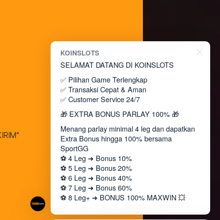
KOINSLOTS
SELAMAT DATANG DI KOINSLOTS
✅ Pilihan Game Terlengkap
✅ Transaksi Cepat & Aman
✅ Customer Service 24/7
🎁 EXTRA BONUS PARLAY 100% 🎁
Menang parlay minimal 4 leg dan dapatkan
KIRIM"
Extra Bonus hingga 100% bersama
SportGG
⚽️ 4 Leg ➜ Bonus 10%
⚽️ 5 Leg ➜ Bonus 20%
⚽️ 6 Leg ➜ Bonus 40%
⚽️ 7 Leg ➜ Bonus 60%
⚽️ 8 Leg+ ➜ BONUS 100% MAXWIN 💥
✅ Min bet Rp70K